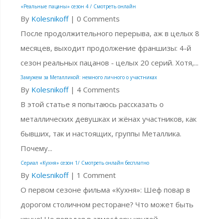
«Реальные пацаны» сезон 4 / Смотреть онлайн
By
Kolesnikoff
|
0 Comments
После продолжительного перерыва, аж в целых 8
месяцев, выходит продолжение франшизы: 4-й
сезон реальных пацанов - целых 20 серий. Хотя,...
Замужем за Металликой: немного личного о участниках
By
Kolesnikoff
|
4 Comments
В этой статье я попытаюсь рассказать о
металлических девушках и жёнах участников, как
бывших, так и настоящих, группы Металлика.
Почему...
Сериал «Кухня» сезон 1/ Смотреть онлайн бесплатно
By
Kolesnikoff
|
1 Comment
О первом сезоне фильма «Кухня»: Шеф повар в
дорогом столичном ресторане? Что может быть
круче! Но попадая в атмосферу крутой...