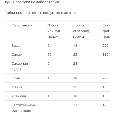
кухня всё таки не лаборатория.
Таблица мер и весов продуктов в ложках:
Субстанция
Ложка
Ложка
Стакан
чайная,
столовая,
гранен
грамм
грамм
грамм.
Вода
5
18
200
Сахар
10
25
180
Сахарная
9
28
пудра
Соль
10
30
220
Манка
6
25
160
Крахмал
10
30
150
Растительное
5
17
190
масло (олѣя)