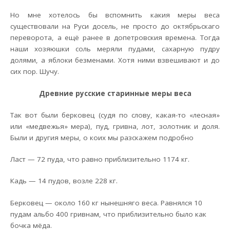
Но мне хотелось бы вспомнить какия меры веса
существовали на Руси досель, не просто до октябрьскаго
переворота, а ещё ранее в допетровския времена. Тогда
наши хозяюшки соль меряли пудами, сахарную пудру
долями, а яблоки безменами. Хотя ними взвешивают и до
сих пор. Шучу.
Древние русские старинные меры веса
Так вот были берковец (судя по слову, какая-то «лесная»
или «медвежья» мера), пуд, гривна, лот, золотник и доля.
Были и другия меры, о коих мы разскажем подробно
Ласт — 72 пуда, что равно приблизительно 1174 кг.
Кадь — 14 пудов, возле 228 кг.
Берковец — около 160 кг нынешняго веса. Равнялся 10
пудам альбо 400 гривнам, что приблизительно было как
бочка мёда.