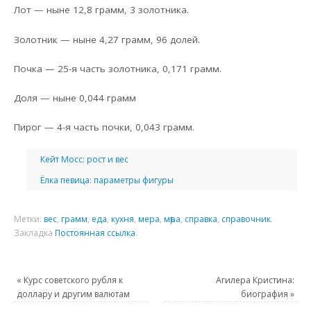
Лот — ныне 12,8 грамм, 3 золотника.
Золотник — ныне 4,27 грамм, 96 долей.
Почка — 25-я часть золотника, 0,171 грамм.
Доля — ныне 0,044 грамм
Пирог — 4-я часть почки, 0,043 грамм.
Кейт Мосс: рост и вес
Ёлка певица: параметры фигуры
Метки:
вес
,
грамм
,
еда
,
кухня
,
мера
,
мѣра
,
справка
,
справочник
.
Закладка
Постоянная ссылка
.
«
Курс советского рубля к
Агилера Кристина:
доллару и другим валютам
биография
»