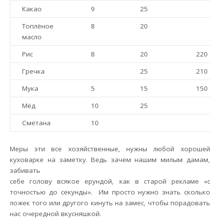
Какао
9
25
Топлёное
8
20
масло
Рис
8
20
220
Гречка
25
210
Мука
5
15
150
Мёд
10
25
Сметана
10
Меры эти все хозяйственные, нужны любой хорошей
куховарке на заметку. Ведь
зачем нашим милым дамам,
забивать
себе голову всякое ерундой, как в старой рекламе «с
точностью до секунды». Им просто нужно знать сколько
ложек того или другого кинуть на замес, чтобы порадовать
нас очередной вкусняшкой.