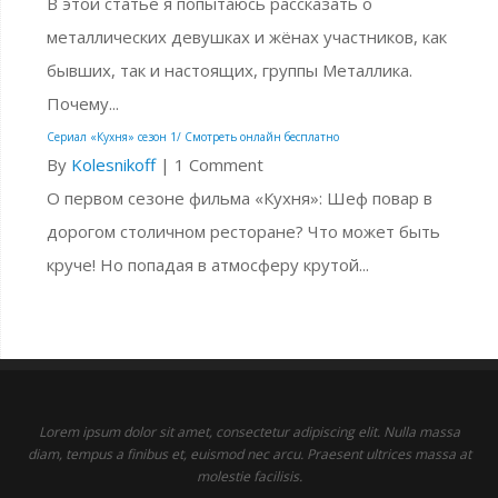
В этой статье я попытаюсь рассказать о
металлических девушках и жёнах участников, как
бывших, так и настоящих, группы Металлика.
Почему...
Сериал «Кухня» сезон 1/ Смотреть онлайн бесплатно
By
Kolesnikoff
|
1 Comment
О первом сезоне фильма «Кухня»: Шеф повар в
дорогом столичном ресторане? Что может быть
круче! Но попадая в атмосферу крутой...
Lorem ipsum dolor sit amet, consectetur adipiscing elit. Nulla massa
diam, tempus a finibus et, euismod nec arcu. Praesent ultrices massa at
molestie facilisis.