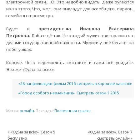
электронной связи… О! Это надобно видеть. Даже ругаются
из-за этого. Что, мол, они выкладут для всеобщего, пардон,
семейного просмотра.
Будет и
президентша Иванова Екатерина
Петровна.
Баба ещё так. Не каждый мужик так справится с
делами государственной важности. Мужики у неё бегают на
побегушках.
Короче. Чего перечислять смотрите и сами всё увидите.
Это же «Одна за всех».
«28 панфиловцев» фильм 2016 смотреть в хорошем качестве
«Город особого назначения». Смотреть сезон 1 2015
Метки:
онлайн
.
Закладка
Постоянная ссылка
.
«
«Одна за всех». Сезон 5
«Одна за всех». Сезон 7
бесплатно
смотреть онлайн
»