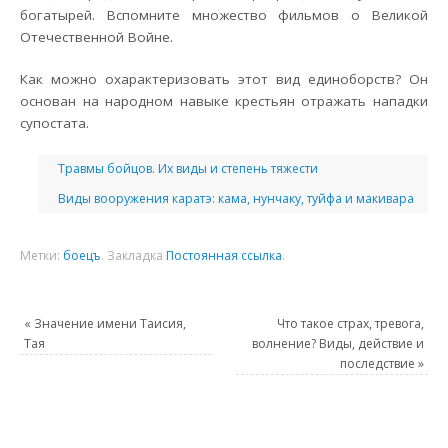
богатырей. Вспомните множество фильмов о Великой
Отечественной Войне.
Как можно охарактеризовать этот вид единоборств? Он
основан на народном навыке крестьян отражать нападки
супостата.
Травмы бойцов. Их виды и степень тяжести
Виды вооружения каратэ: кама, нунчаку, туйфа и макивара
Метки:
боецъ
.
Закладка
Постоянная ссылка
.
«
Значение имени Таисия,
Что такое страх, тревога,
Тая
волнение? Виды, действие и
последствие
»