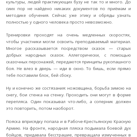
культуры, людей практикующих бузу не так то и много. До
сиих пор не найдено никаких документов по приёмам и
методике обучения. Сейчас уже этику и обряды узнать
полностью у одного человека просто невозможно.
Тренировки проходят на очень медленных скоростях,
чтобы участники могли освоить преподаваемый материал.
Многое рассказывается посредством сказок — старых
добрых народных сказок. Аллегорически, с помощью
сказочных персонажей, передаются принципы рукопашного
боя. Не влез в дверь — иди в окно. То бишь, если прямо
тебе поставили блок, бей сбоку.
Ну и конечно же состязания: ножовщина, борьба зимою на
снегу, бои стенка на стенку. Проходить они могут в форме
перепляса. Один показывал что-либо, а соперник должен
это повторить, потом наоборот.
Пояска вприсядку попала и в Рабоче-Крестьянскую Красную
Армию. На фронте, народная пляска подымала боевой дух
бойцов, придавала бесстрашие, превращала измученных в