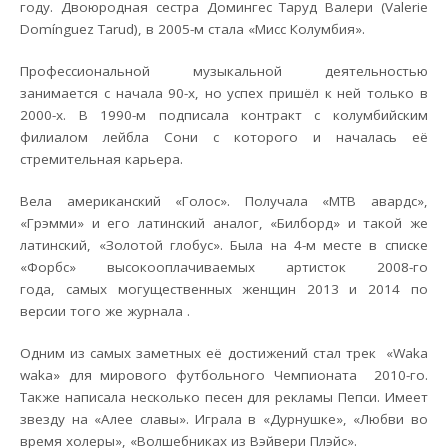
году. Двоюродная сестра Домингес Таруд Валери (Valerie
Domínguez Tarud), в 2005-м стала «Мисс Колумбия».
Профессиональной музыкальной деятельностью
занимается с начала 90-х, но успех пришёл к ней только в
2000-х. В 1990-м подписала контракт с колумбийским
филиалом лейбла Сони с которого и началась её
стремительная карьера.
Вела американский «Голос». Получала «МТВ авардс»,
«Грэмми» и его латинский аналог, «Билборд» и такой же
латинский, «Золотой глобус». Была на 4-м месте в списке
«Форбс» высокооплачиваемых артисток 2008-го
года, самых могущественных женщин 2013 и 2014 по
версии того же журнала .
Одним из самых заметных её достижений стал трек «Waka
waka» для мирового футбольного Чемпионата 2010-го.
Также написала несколько песен для рекламы Пепси. Имеет
звезду на «Алее славы». Играла в «Дурнушке», «Любви во
время холеры», «Волшебниках из Вэйвери Плэйс».