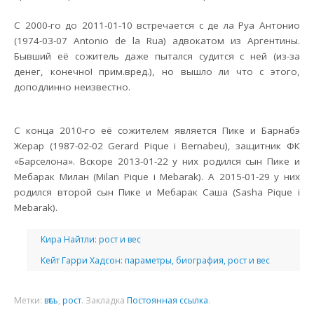
С 2000-го до 2011-01-10 встречается с де ла Руа Антонио
(1974-03-07 Antonio de la Rua) адвокатом из Аргентины.
Бывший её сожитель даже пытался судится с ней (из-за
денег, конечно! прим.вред.), но вышло ли что с этого,
доподлинно неизвестно.
С конца 2010-го её сожителем является Пике и Барнабэ
Жерар (1987-02-02 Gerard Pique i Bernabeu), защитник ФК
«Барселона». Вскоре 2013-01-22 у них родился сын Пике и
Мебарак Милан (Milan Pique i Mebarak). А 2015-01-29 у них
родился второй сын Пике и Мебарак Саша (Sasha Pique i
Mebarak).
Кира Найтли: рост и вес
Кейт Гарри Хадсон: параметры, биография, рост и вес
Метки:
вѣсъ
,
рост
.
Закладка
Постоянная ссылка
.