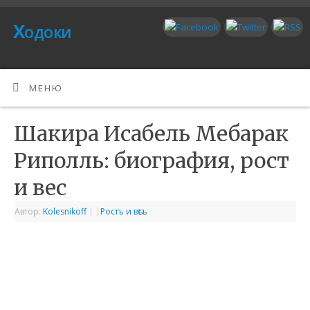
Ходоки
МЕНЮ
Шакира Исабель Мебарак
Риполль: биография, рост
и вес
Автор:
Kolesnikoff
|
|
Ростъ и вѣсъ