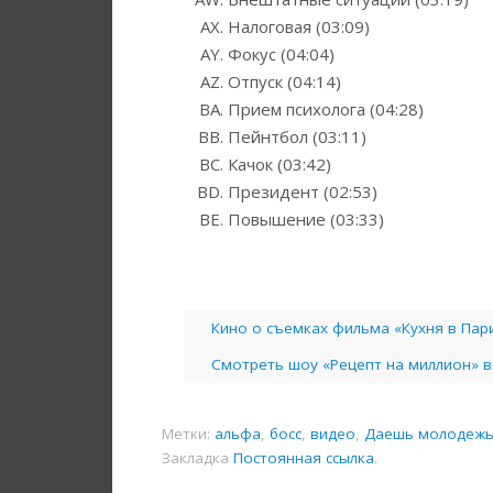
Налоговая (03:09)
Фокус (04:04)
Отпуск (04:14)
Прием психолога (04:28)
Пейнтбол (03:11)
Качок (03:42)
Президент (02:53)
Повышение (03:33)
Кино о съемках фильма «Кухня в Пар
Cмотреть шоу «Рецепт на миллион» в
Метки:
альфа
,
босс
,
видео
,
Даешь молодеж
Закладка
Постоянная ссылка
.