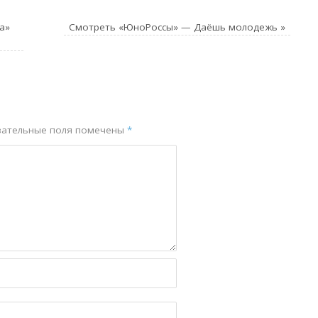
а»
Смотреть «ЮноРоссы» — Даёшь молодежь
»
зательные поля помечены
*