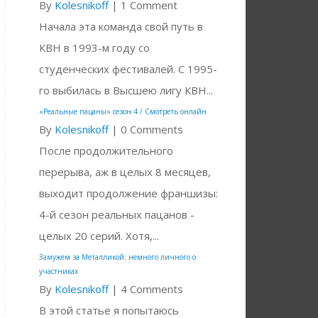
By
Kolesnikoff
|
1 Comment
Начала эта команда свой путь в
КВН в 1993-м году со
студенческих фестивалей. С 1995-
го выбилась в Высшею лигу КВН...
«Реальные пацаны» сезон 4 / Смотреть онлайн
By
Kolesnikoff
|
0 Comments
После продолжительного
перерыва, аж в целых 8 месяцев,
выходит продолжение франшизы:
4-й сезон реальных пацанов -
целых 20 серий. Хотя,...
Замужем за Металликой: немного личного о
участниках
By
Kolesnikoff
|
4 Comments
В этой статье я попытаюсь