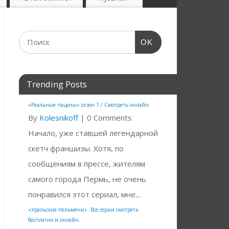
OK
Trending Posts
«Реальные пацаны» сезон 1 / Смотреть онлайн
By
Kolesnikoff
|
0 Comments
Начало, уже ставшей легендарной
скетч франшизы. Хотя, по
сообщениям в прессе, жителям
самого города Пермь, не очень
понравился этот сериал, мне...
«Уральские пельмени». Все серии смотреть
бесплатно и онлайн.