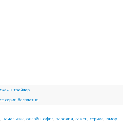
иже» + трейлер
се серии бесплатно
ь
,
начальник
,
онлайн
,
офис
,
пародия
,
самец
,
сериал
,
юмор
.