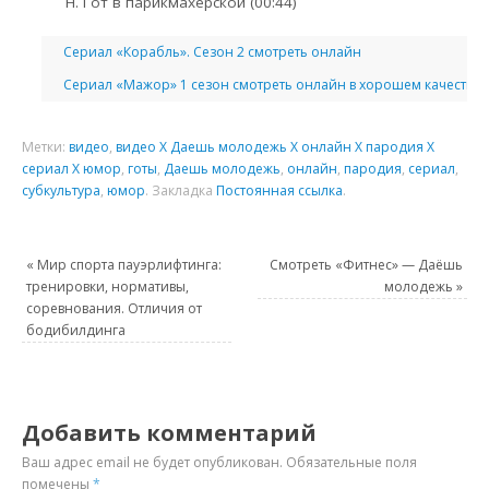
Гот в парикмахерской (00:44)
Сериал «Корабль». Сезон 2 смотреть онлайн
Сериал «Мажор» 1 сезон смотреть онлайн в хорошем качестве
Метки:
видео
,
видео X Даешь молодежь X онлайн X пародия X
сериал X юмор
,
готы
,
Даешь молодежь
,
онлайн
,
пародия
,
сериал
,
субкультура
,
юмор
.
Закладка
Постоянная ссылка
.
«
Мир спорта пауэрлифтинга:
Смотреть «Фитнес» — Даёшь
тренировки, нормативы,
молодежь
»
соревнования. Отличия от
бодибилдинга
Добавить комментарий
Ваш адрес email не будет опубликован.
Обязательные поля
помечены
*