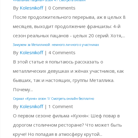
«Реальные пацаны» сезон 4 / Смотреть онлайн
By
Kolesnikoff
|
0 Comments
После продолжительного перерыва, аж в целых 8
месяцев, выходит продолжение франшизы: 4-й
сезон реальных пацанов - целых 20 серий. Хотя,...
Замужем за Металликой: немного личного о участниках
By
Kolesnikoff
|
4 Comments
В этой статье я попытаюсь рассказать о
металлических девушках и жёнах участников, как
бывших, так и настоящих, группы Металлика.
Почему...
Сериал «Кухня» сезон 1/ Смотреть онлайн бесплатно
By
Kolesnikoff
|
1 Comment
О первом сезоне фильма «Кухня»: Шеф повар в
дорогом столичном ресторане? Что может быть
круче! Но попадая в атмосферу крутой...