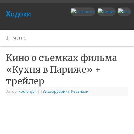
Ходоки
МЕНЮ
Кино о съемках фильма
«Кухня в Париже» +
трейлер
Автор:
Rodionych
|
|
Видеорубрика
,
Рецензии