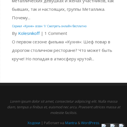
металлических девушках и жёнах участников, как
бывших, так и настоящих, группы Металлика.
Почему...
Сериал «Кухня» сезон 1/ Смотреть онлайн бесплатно
By
Kolesnikoff
|
1 Comment
О первом сезоне фильма «Кухня»: Шеф повар в
дорогом столичном ресторане? Что может быть
круче! Но попадая в атмосферу крутой...
Lorem ipsum dolor sit amet, consectetur adipiscing elit. Nulla massa
diam, tempus a finibus et, euismod nec arcu. Praesent ultrices massa at
molestie facilisis.
Ходоки
| Работает на
Mantra
&
WordPress.