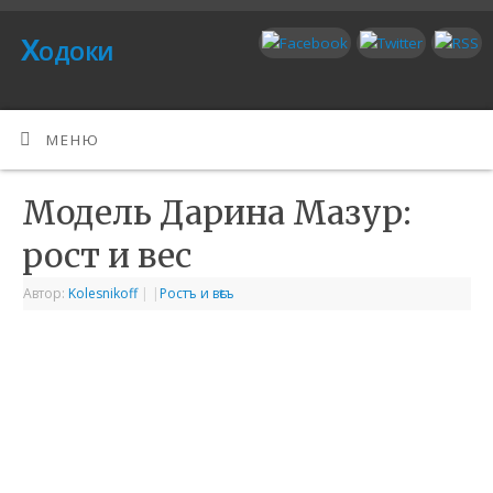
Ходоки
МЕНЮ
Модель Дарина Мазур:
рост и вес
Автор:
Kolesnikoff
|
|
Ростъ и вѣсъ