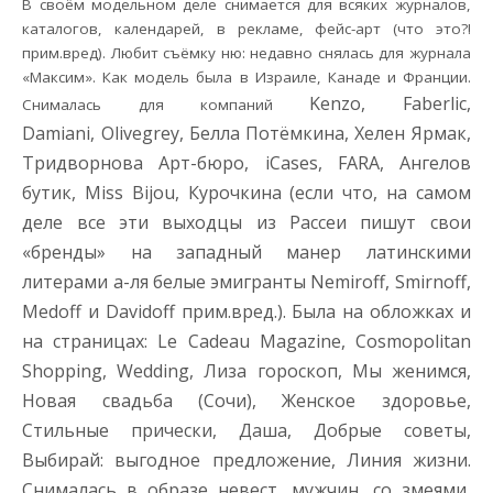
В своём модельном деле снимается для всяких журналов,
каталогов, календарей, в рекламе, фейс-арт (что это?!
прим.вред). Любит съёмку ню: недавно снялась для журнала
«Максим». Как модель была в Израиле, Канаде и Франции.
Kenzo, Faberlic,
Снималась для компаний
Damiani, Olivegrey, Белла Потёмкина, Хелен Ярмак,
Тридворнова Арт-бюро, iCases, FARA, Ангелов
бутик, Miss Bijou, Курочкина (если что, на самом
деле все эти выходцы из Рассеи пишут свои
«бренды» на западный манер латинскими
литерами а-ля белые эмигранты Nemiroff, Smirnoff,
Medoff и Davidoff прим.вред.). Была на обложках и
на страницах: Le Cadeau Magazine, Cosmopolitan
Shopping, Wedding, Лиза гороскоп, Мы женимся,
Новая свадьба (Сочи), Женское здоровье,
Стильные прически, Даша, Добрые советы,
Выбирай: выгодное предложение, Линия жизни.
Снималась в образе невест, мужчин, со змеями,