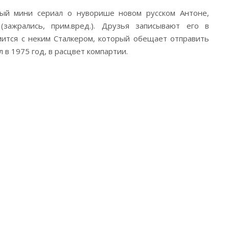
ый мини сериал о нуворише новом русском Антоне,
зажрались, прим.вред.). Друзья записывают его в
мится с неким Сталкером, который обещает отправить
л в 1975 год, в расцвет компартии.