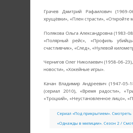
Грачев Дмитрий Рафаилович (1969-06
хрущёвки», «Плен страсти», «Откройте м
Полякова Ольга Александровна (1983-08
«Полярный рейс», «Профиль убийцы
счастливчик», «След», «Нулевой километ
Чернигов Олег Николаевич (1958-06-23),
новости», «Хокейные игры».
Качан Владимир Андреевич (1947-05-18
(сериал 2010), «Время радости», «Т
«Троцкий», «Неустановленное лицо», «П
Сериал «Под прикрытием». Смотреть
«Однажды в милиции». Сезон 2 / Смо