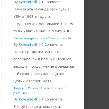
By
Kolesnikoff
|
1 Comment
Начала эта команда свой путь в
КВН в 1993-м году со
студенческих фестивалей. С 1995-
го выбилась в Высшею лигу КВН...
«Реальные пацаны» сезон 4 / Смотреть онлайн
By
Kolesnikoff
|
0 Comments
После продолжительного
перерыва, аж в целых 8 месяцев,
выходит продолжение франшизы:
4-й сезон реальных пацанов -
целых 20 серий. Хотя,...
Замужем за Металликой: немного личного о
участниках
By
Kolesnikoff
|
4 Comments
В этой статье я попытаюсь