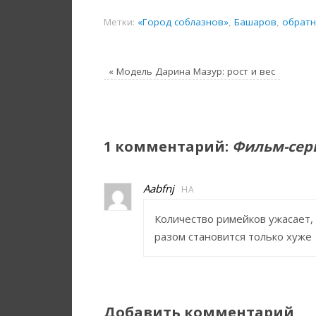
Метки:
«Город соблазнов»
,
Башаров
,
обратн
«
Модель Дарина Мазур: рост и вес
1 комментарий:
Фильм-сери
Aabfnj
НА
Количество римейков ужасает, 
разом становится только хуже
Добавить комментарий