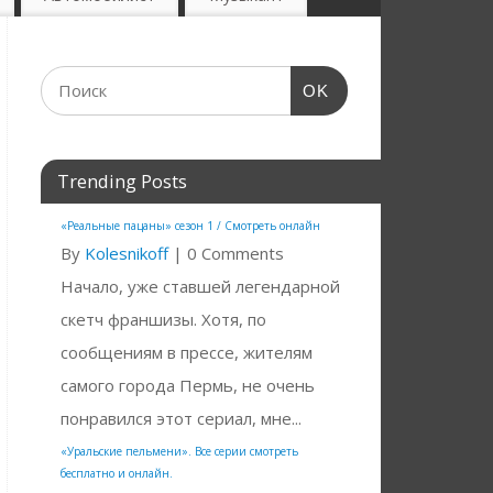
OK
Trending Posts
«Реальные пацаны» сезон 1 / Смотреть онлайн
By
Kolesnikoff
|
0 Comments
Начало, уже ставшей легендарной
скетч франшизы. Хотя, по
сообщениям в прессе, жителям
самого города Пермь, не очень
понравился этот сериал, мне...
«Уральские пельмени». Все серии смотреть
бесплатно и онлайн.