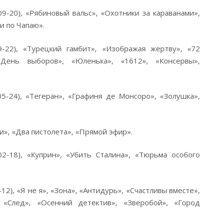
9-20), «Рябиновый вальс», «Охотники за караванами»,
и по Чапаю».
-22), «Турецкий гамбит», «Изображая жертву», «72
«День выборов», «Юленька», «1612», «Консервы»,
5-24), «Тегеран», «Графиня де Монсоро», «Золушка»,
и», «Два пистолета», «Прямой эфир».
2-18), «Куприн», «Убить Сталина», «Тюрьма особого
2), «Я не я», «Зона», «Антидурь», «Счастливы вместе»,
 «След», «Осенний детектив», «Зверобой», «Город