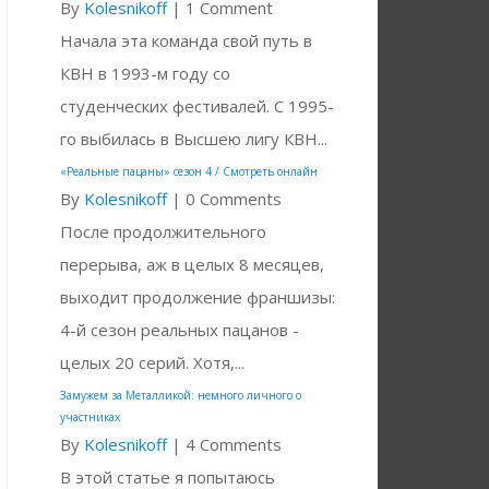
By
Kolesnikoff
|
1 Comment
Начала эта команда свой путь в
КВН в 1993-м году со
студенческих фестивалей. С 1995-
го выбилась в Высшею лигу КВН...
«Реальные пацаны» сезон 4 / Смотреть онлайн
By
Kolesnikoff
|
0 Comments
После продолжительного
перерыва, аж в целых 8 месяцев,
выходит продолжение франшизы:
4-й сезон реальных пацанов -
целых 20 серий. Хотя,...
Замужем за Металликой: немного личного о
участниках
By
Kolesnikoff
|
4 Comments
В этой статье я попытаюсь