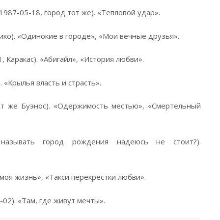
987-05-18, город тот же). «Тепловой удар».
ико). «Одинокие в городе», «Мои вечные друзья».
 Каракас). «Абигайл», «История любви».
 «Крылья власть и страсть».
от же Буэнос). «Одержимость местью», «Смертельный
называть город рождения надеюсь не стоит?).
 моя жизнь», «Такси перекрёстки любви».
02). «Там, где живут мечты».