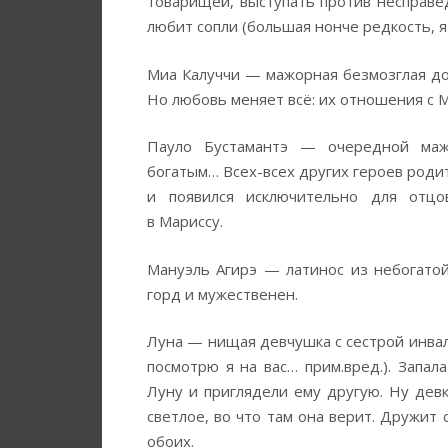
товарищей, выступать против несправе
любит сопли (большая нонче редкость, я 
Миа Калуччи — мажорная безмозглая доч
Но любовь меняет всё: их отношения с 
Пауло Бустамантэ — очередной мажо
богатым… Всех-всех других героев родит
и появился исключительно для отцов
в Мариссу.
Мануэль Агирэ — латинос из небогатой
горд и мужественен.
Луна — нищая девчушка с сестрой инвал
посмотрю я на вас… прим.вред.). Запал
Луну и приглядели ему другую. Ну дев
светлое, во что там она верит. Дружит
обоих.