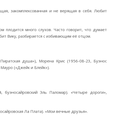
щая, закомплексованная и не верящая в себя. Любит
ом плодится много слухов. Часто говорит, что думает
Любит Вику, разбирается с избивающим её отцом.
Пиратская душа»), Морена Крис (1956-08-23, Буэнос
Мауро («Джейк и Блейк»).
, буэносайровский Эль Паломар). «Четыре дороги»,
осайровская Ла Плата). «Мои вечные друзья».