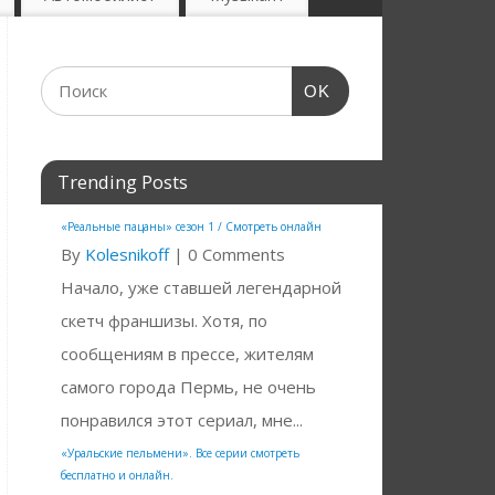
OK
Trending Posts
«Реальные пацаны» сезон 1 / Смотреть онлайн
By
Kolesnikoff
|
0 Comments
Начало, уже ставшей легендарной
скетч франшизы. Хотя, по
сообщениям в прессе, жителям
самого города Пермь, не очень
понравился этот сериал, мне...
«Уральские пельмени». Все серии смотреть
бесплатно и онлайн.