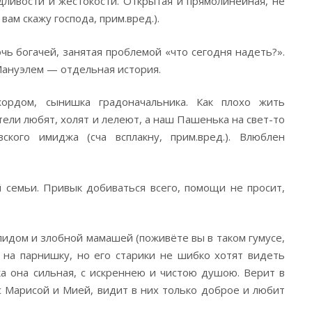
дливости и жестокости. Открытая и прямолинейная, не
вам скажу господа, прим.вред.).
ь богачей, занятая проблемой «что сегодня надеть?».
Мануэлем — отдельная история.
рдом, сынишка градоначальника. Как плохо жить
ели любят, холят и лелеют, а наш Пашенька на свет-то
ского имиджа (сча всплакну, прим.вред.). Влюблен
 семьи. Привык добиваться всего, помощи не просит,
идом и злобной мамашей (поживёте вы в таком гумусе,
а на парнишку, но его старики не шибко хотят видеть
ка она сильная, с искреннею и чистою душою. Верит в
 с Марисой и Мией, видит в них только доброе и любит